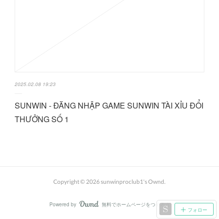
2025.02.08 19:23
SUNWIN - ĐĂNG NHẬP GAME SUNWIN TÀI XỈU ĐỔI
THƯỞNG SỐ 1
Copyright ©
2026
sunwinproclub1's Ownd
.
Powered by
無料でホームページをつくろう
AmebaOwnd
フォロー